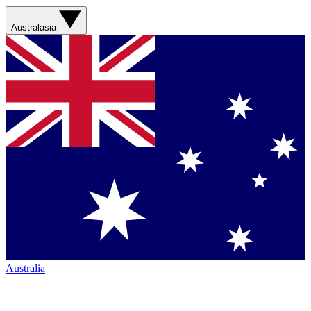
Australasia
Australia