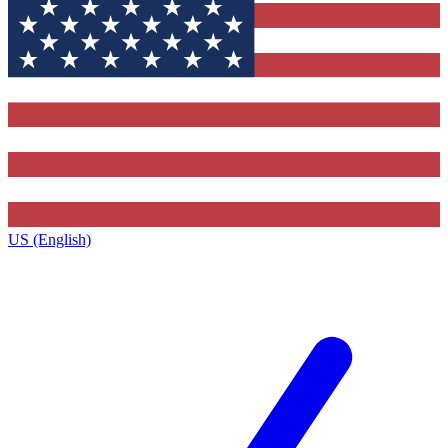
US (English)