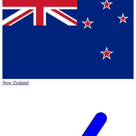
New Zealand