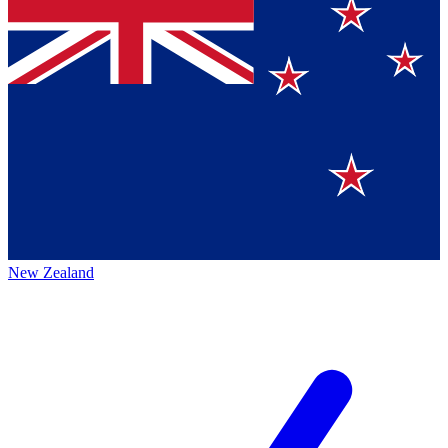
New Zealand