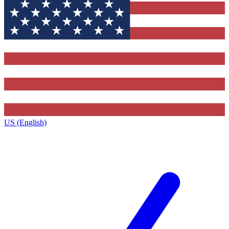
US (English)