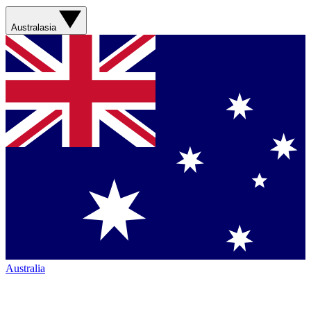
Australasia
Australia