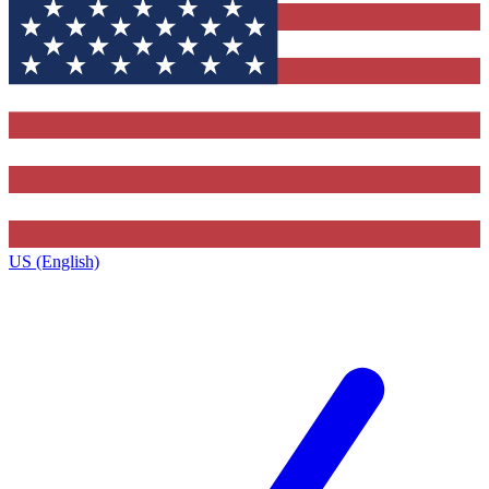
US (English)