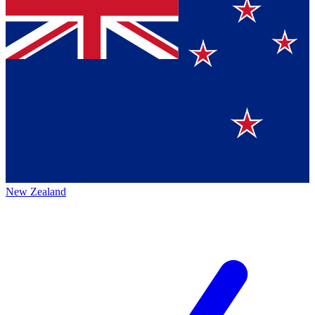
New Zealand