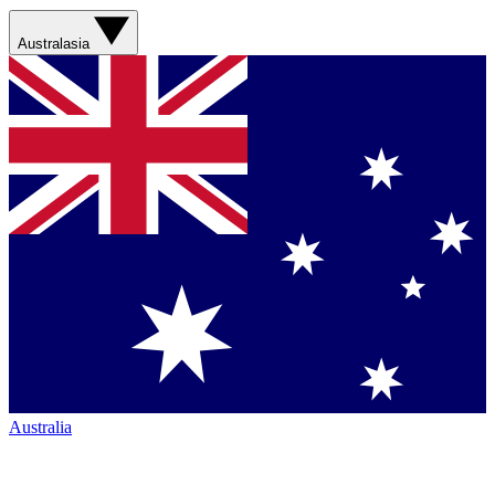
Australasia
Australia