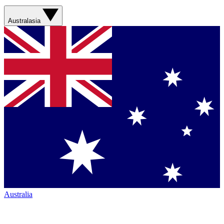
Australasia
Australia