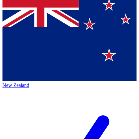
New Zealand