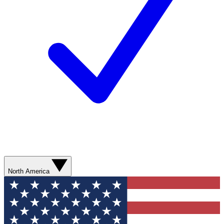
North America