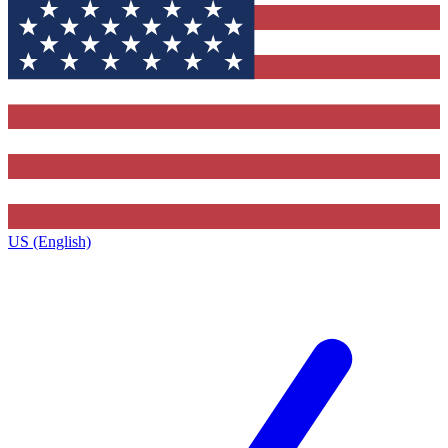
US (English)