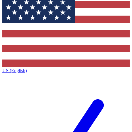
US (English)