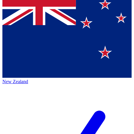
New Zealand