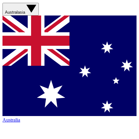
Australasia
Australia