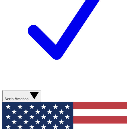
North America