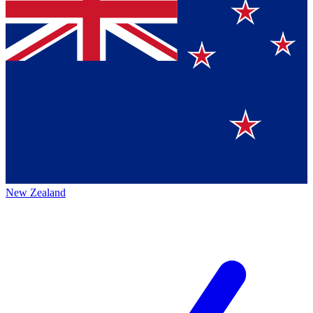
New Zealand