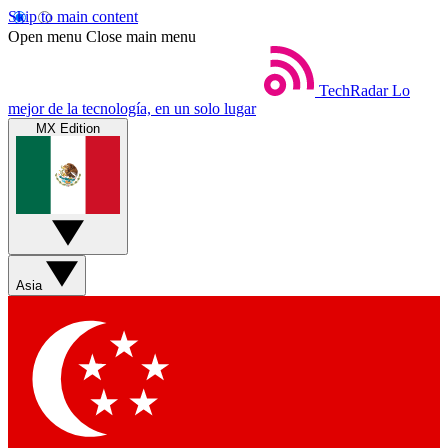
Skip to main content
Open menu
Close main menu
TechRadar
Lo
mejor de la tecnología, en un solo lugar
MX Edition
Asia