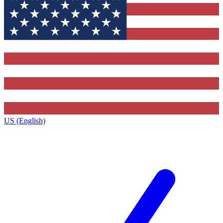
US (English)