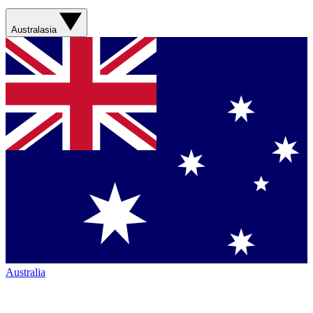
Australasia
Australia