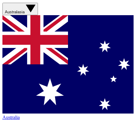
Australasia
Australia