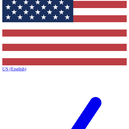
US (English)