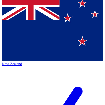
New Zealand