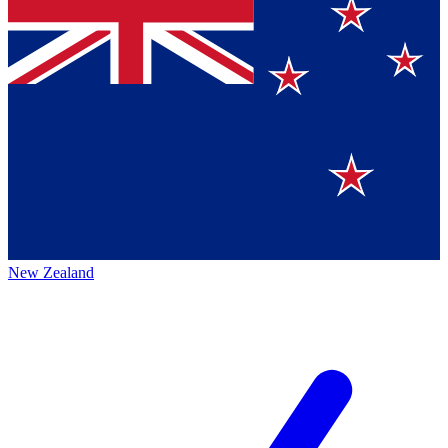
New Zealand