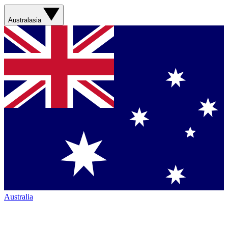
Australasia
Australia