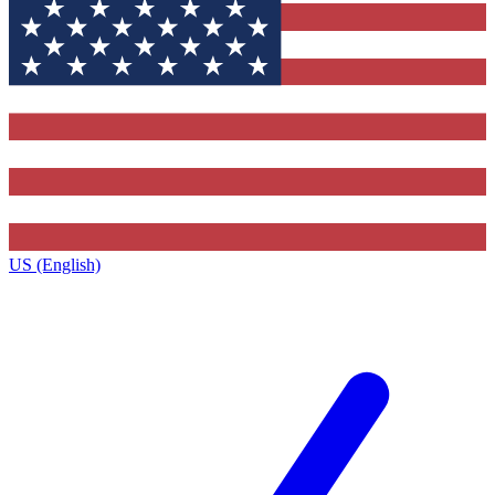
US (English)