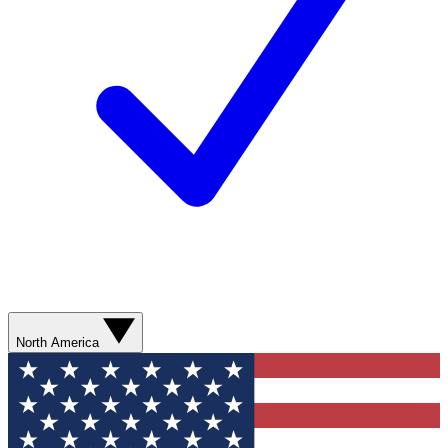
North America