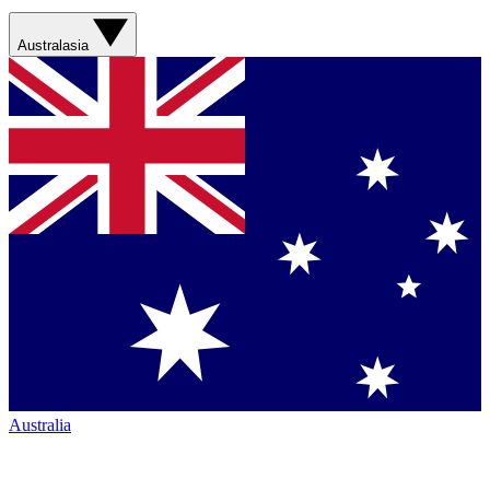
Australasia
Australia