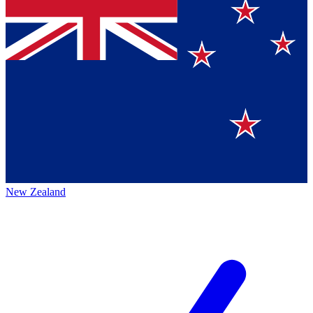
New Zealand