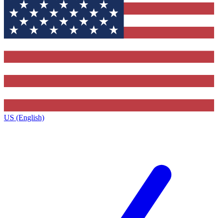
US (English)