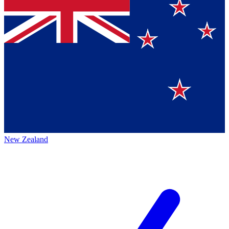
New Zealand