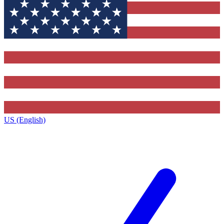
US (English)