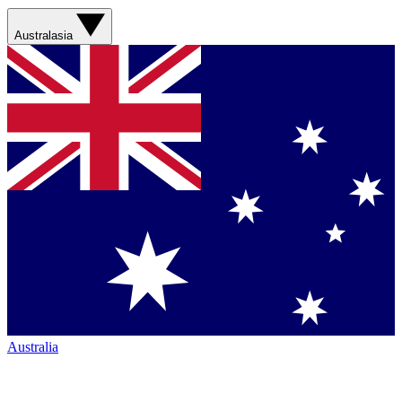
Australasia
Australia