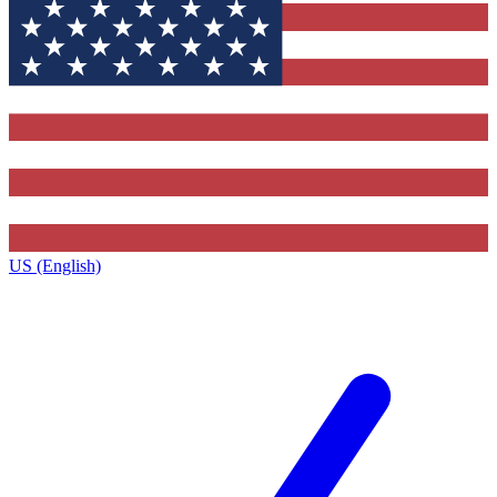
US (English)