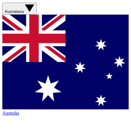
Australasia
Australia