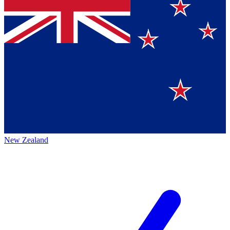
New Zealand