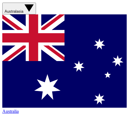
Australasia
Australia