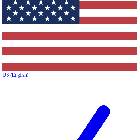
US (English)