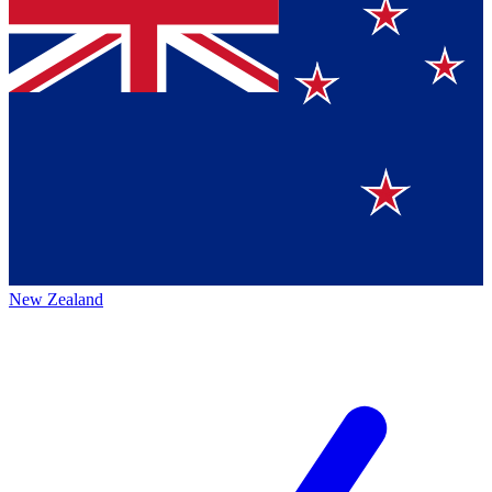
New Zealand