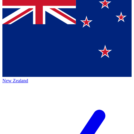
New Zealand