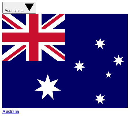
Australasia
Australia