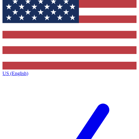
US (English)