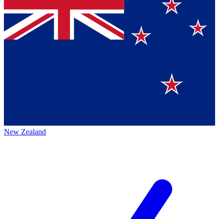
New Zealand