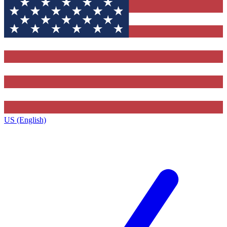
US (English)