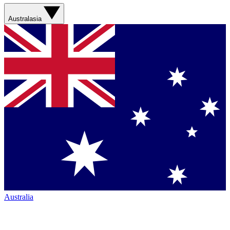
Australasia
Australia