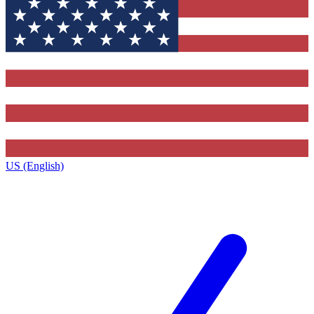
US (English)