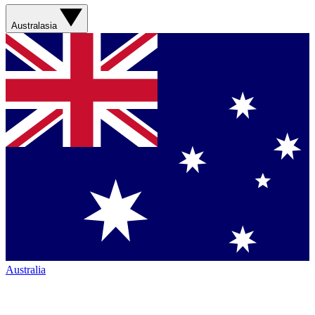
Australasia
Australia