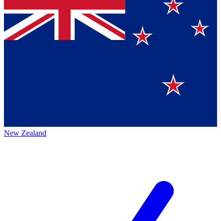
New Zealand