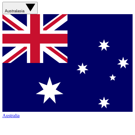
Australasia
Australia