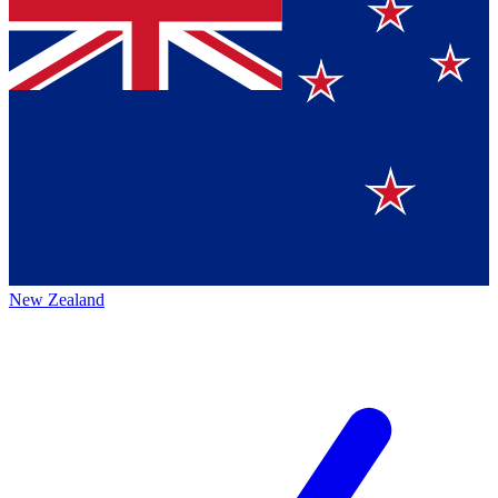
New Zealand