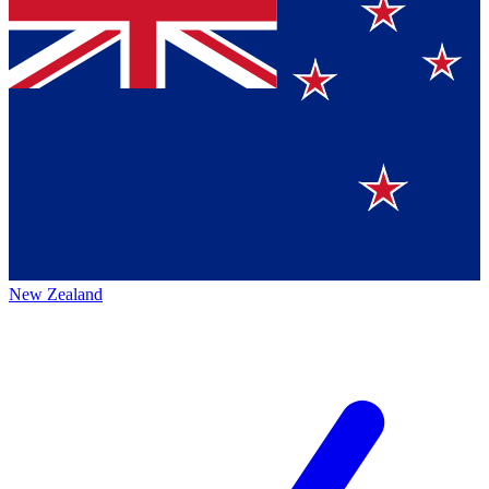
New Zealand