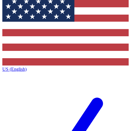
US (English)