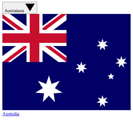
Australasia
Australia