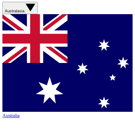
Australasia
Australia