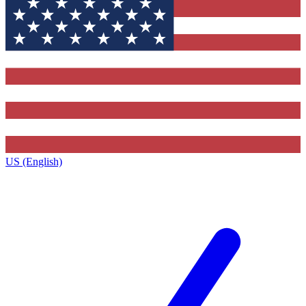
US (English)