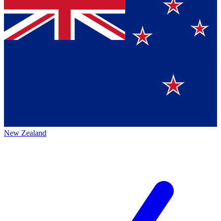
New Zealand