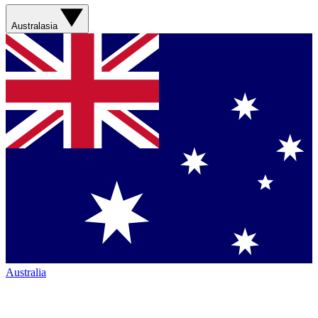
Australasia
Australia