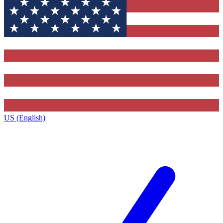
US (English)