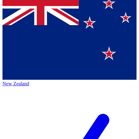
New Zealand