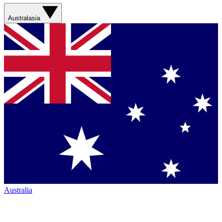
Australasia
Australia