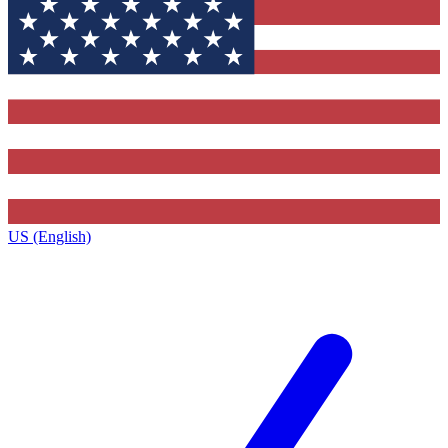
US (English)