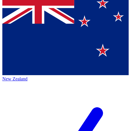
New Zealand