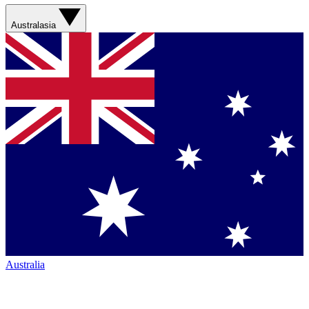
Australasia
Australia