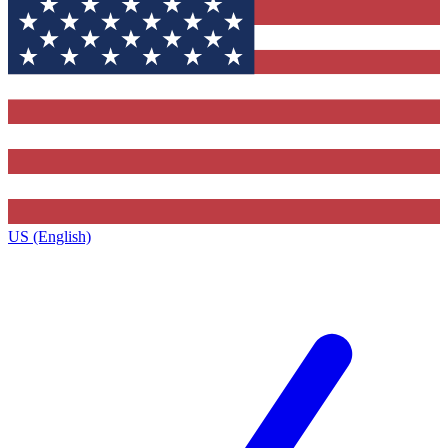
US (English)