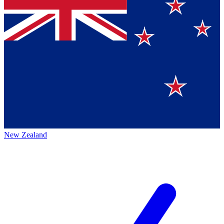
New Zealand