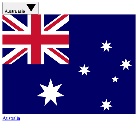
Australasia
Australia