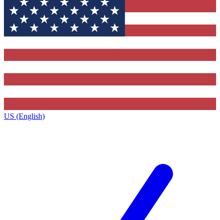
US (English)