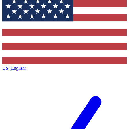
US (English)