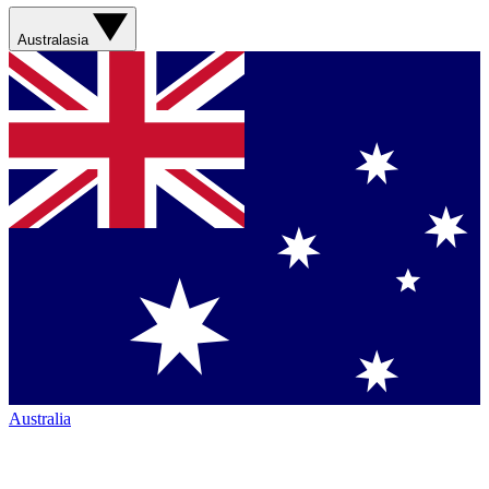
Australasia
Australia