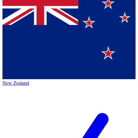
New Zealand