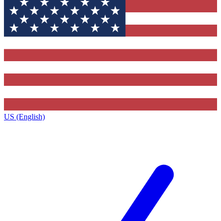
US (English)