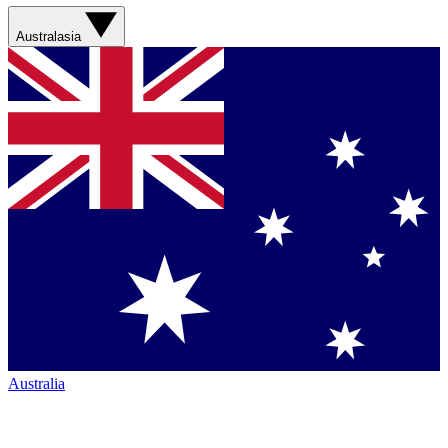
Australasia
Australia