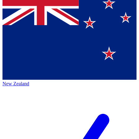
New Zealand