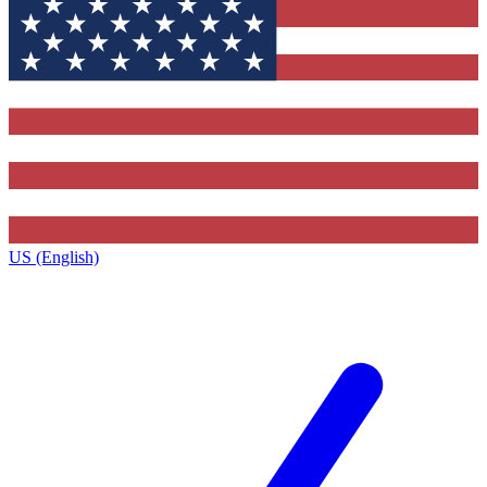
US (English)