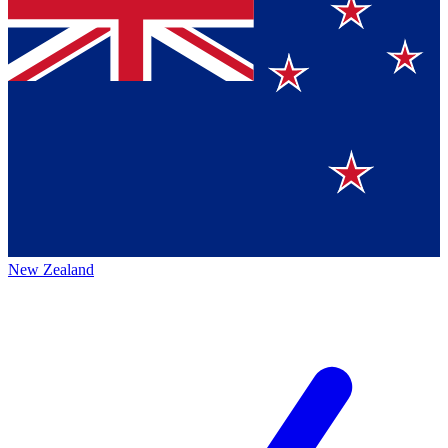
New Zealand