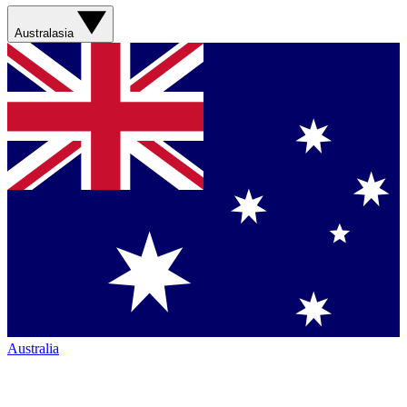
Australasia
Australia