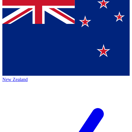
New Zealand