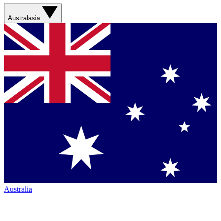
Australasia
Australia