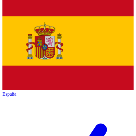
España