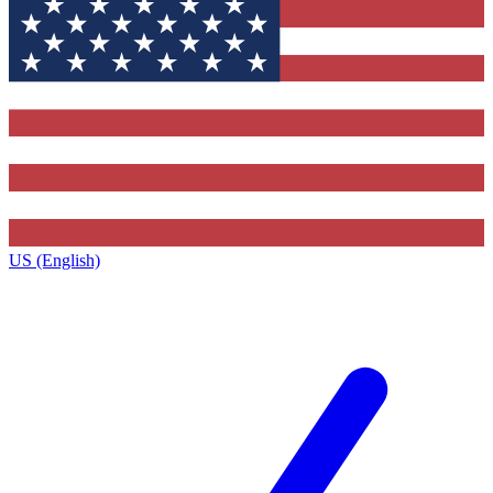
US (English)