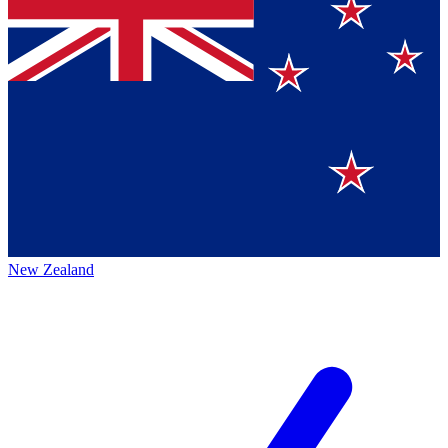
New Zealand