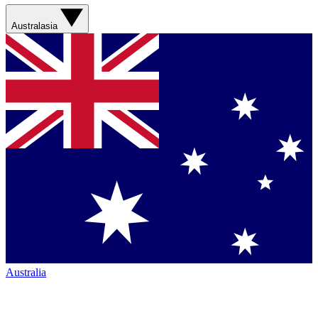
Australasia
Australia