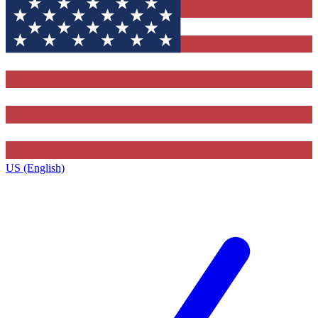
US (English)