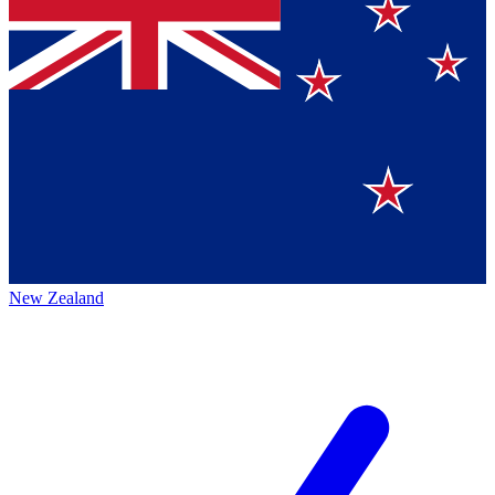
New Zealand