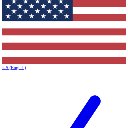
US (English)