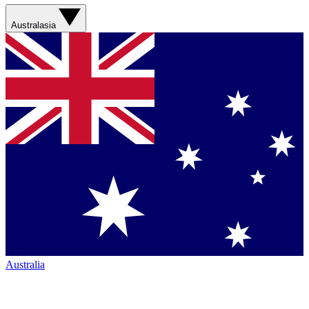
Australasia
Australia