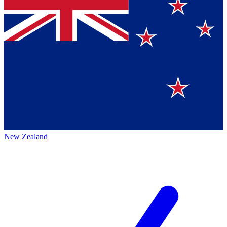
New Zealand