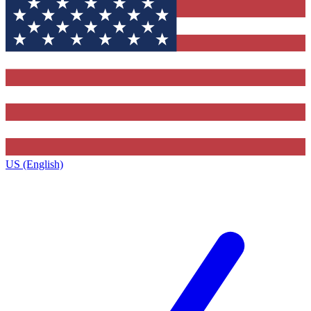
US (English)