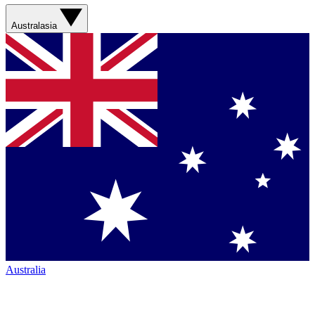
Australasia
Australia