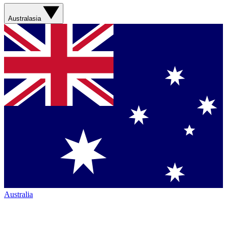
Australasia
Australia