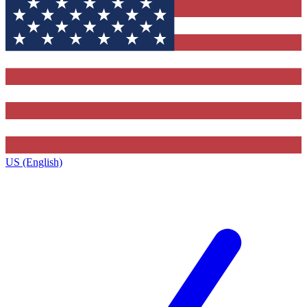
US (English)