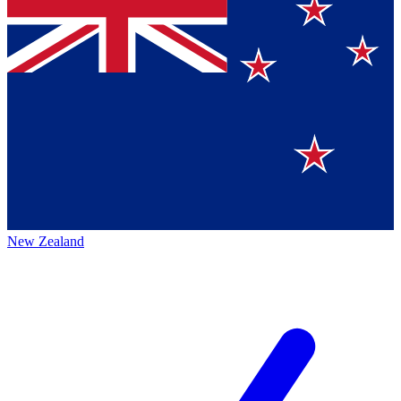
New Zealand