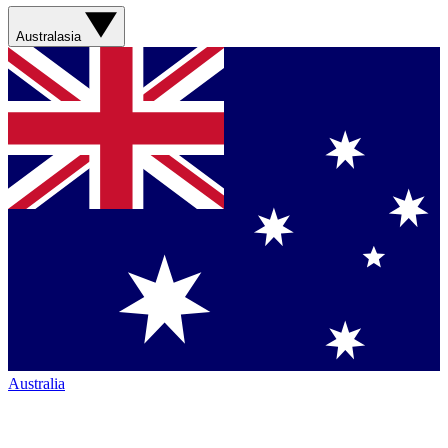
Australasia
Australia