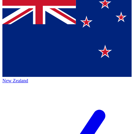
New Zealand