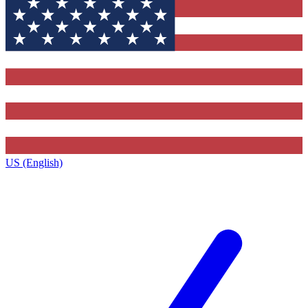
US (English)