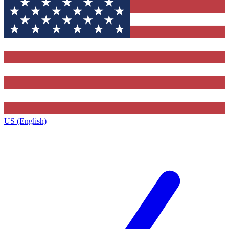
US (English)