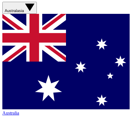
Australasia
Australia