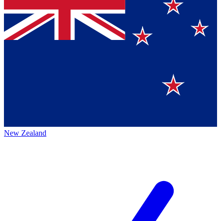
New Zealand