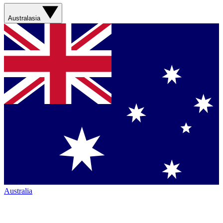
Australasia
Australia