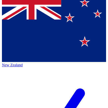
New Zealand