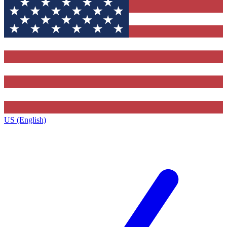
US (English)