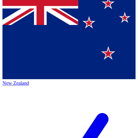
New Zealand