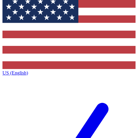
US (English)