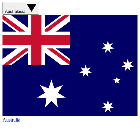
Australasia
Australia