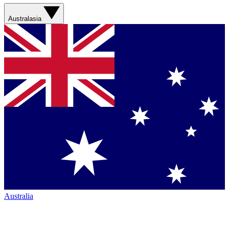
Australasia
Australia