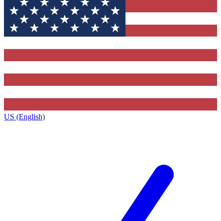
US (English)