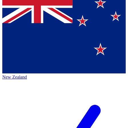
New Zealand