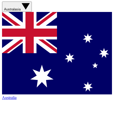
Australasia
Australia