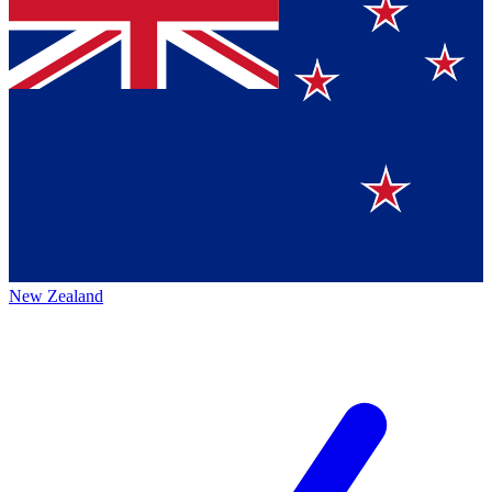
New Zealand