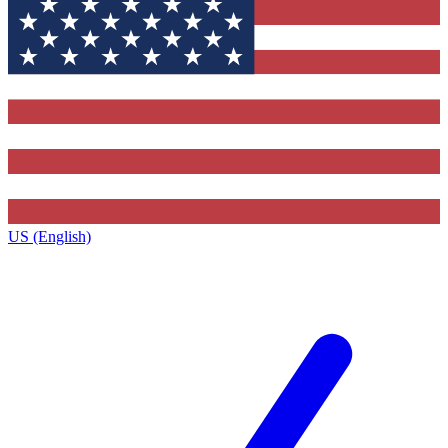
US (English)