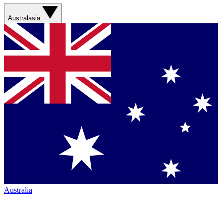
Australasia
Australia