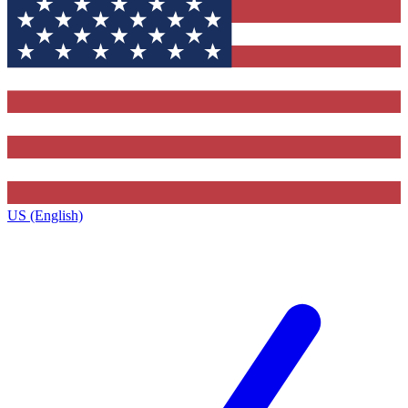
US (English)