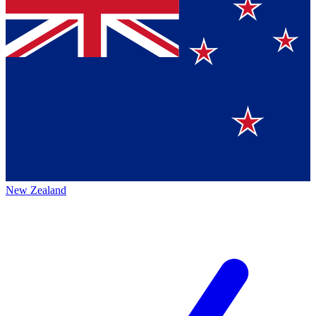
New Zealand