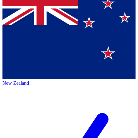
New Zealand