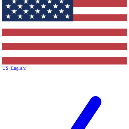
US (English)