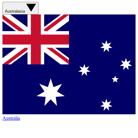
Australasia
Australia