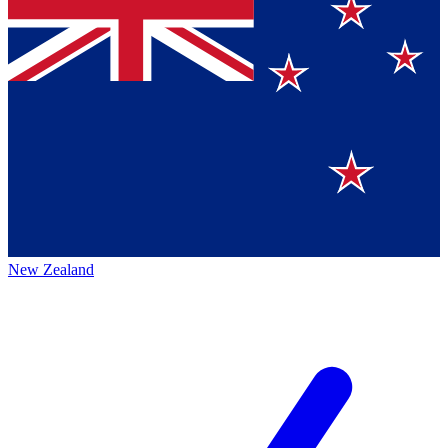
New Zealand