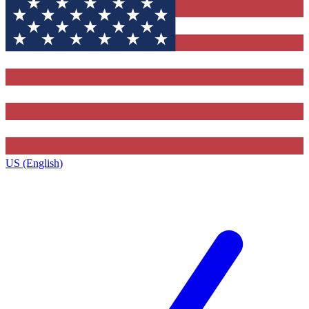
US (English)