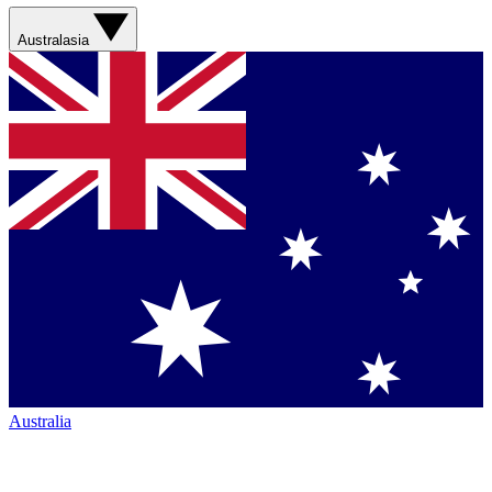
Australasia
Australia