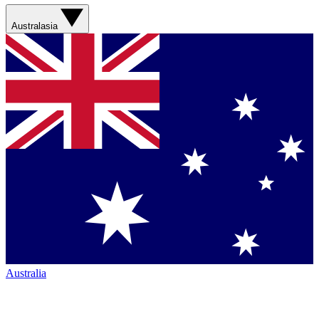
Australasia
Australia