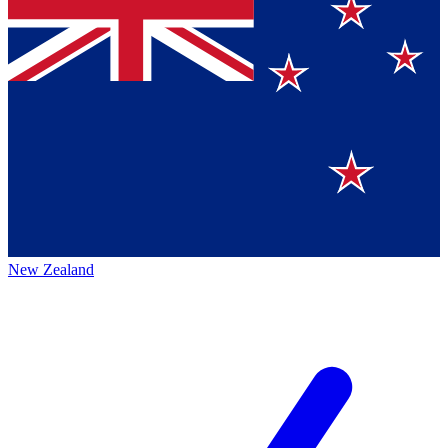
New Zealand