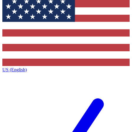
US (English)