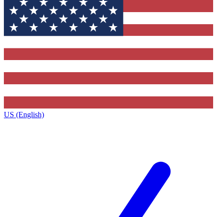
US (English)