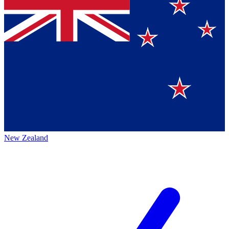
New Zealand