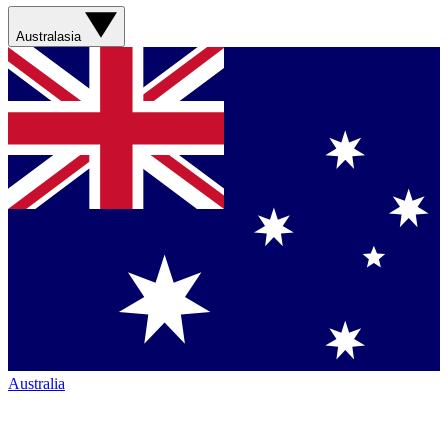
Australasia
Australia