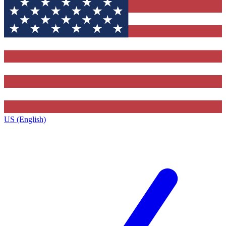
US (English)