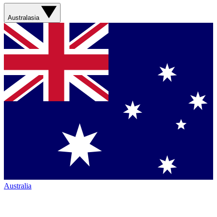
Australasia
Australia