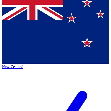
New Zealand