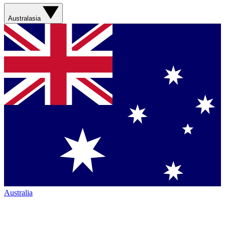
Australasia
Australia