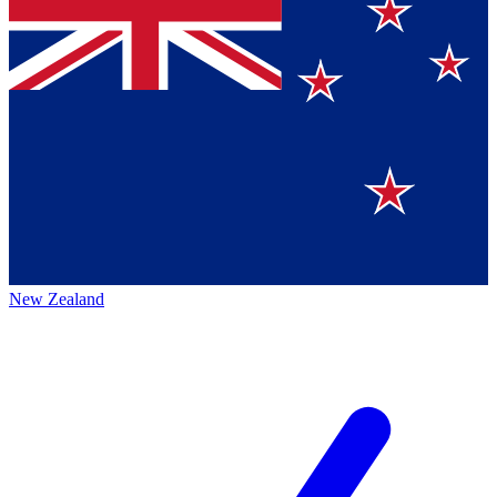
New Zealand