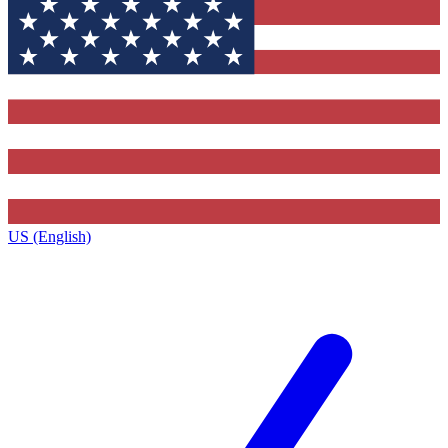
US (English)