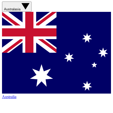
Australasia
Australia