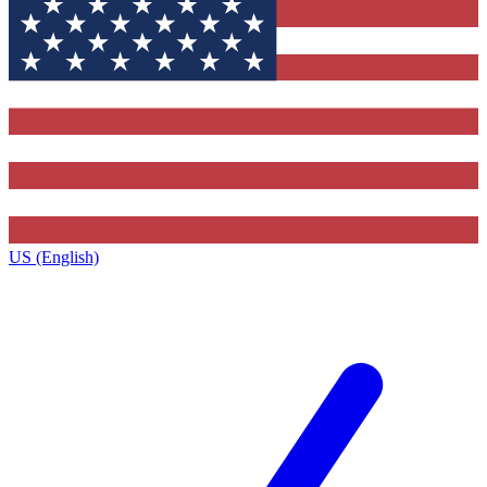
US (English)