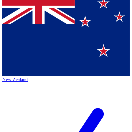
New Zealand