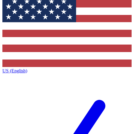
US (English)