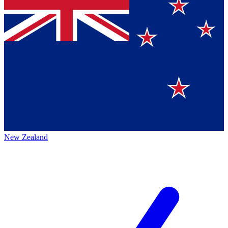
New Zealand