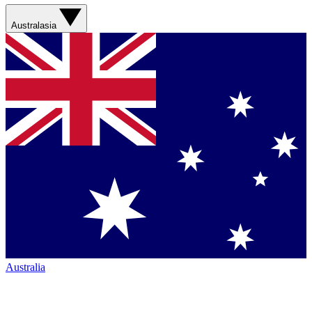
Australasia
Australia