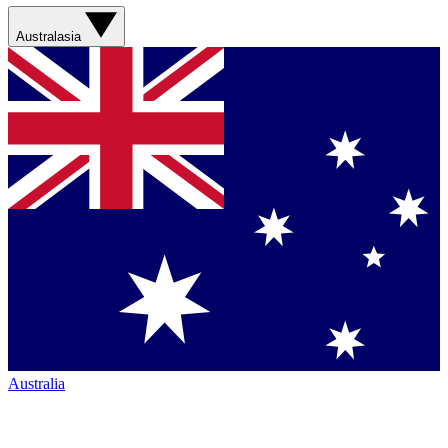
Australasia
Australia