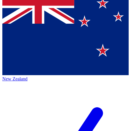
New Zealand