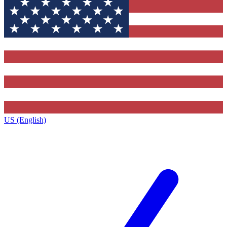
US (English)