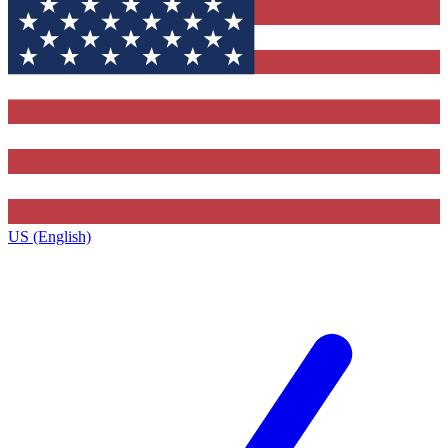
US (English)