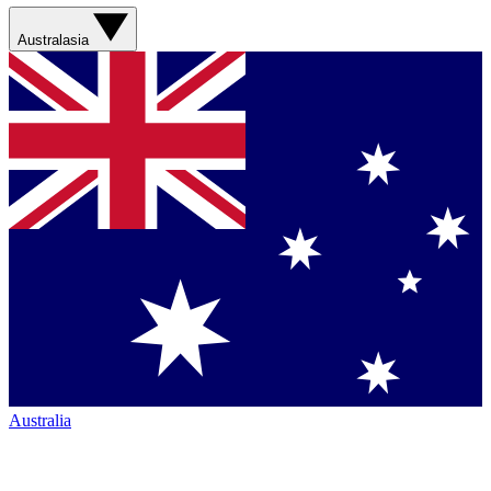
Australasia
Australia