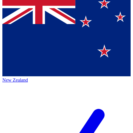
New Zealand