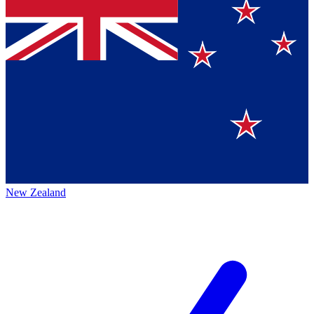
New Zealand