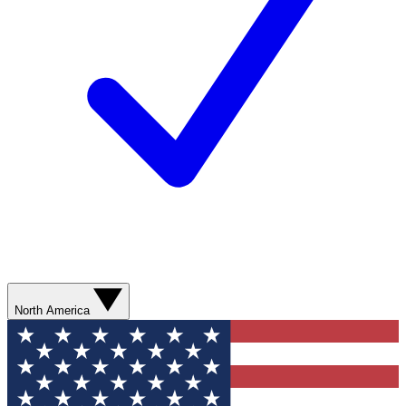
North America