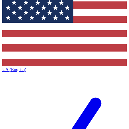
US (English)