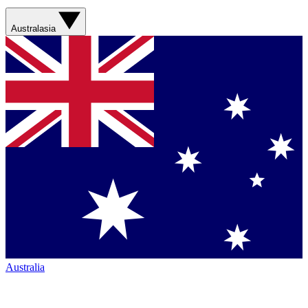
Australasia
Australia