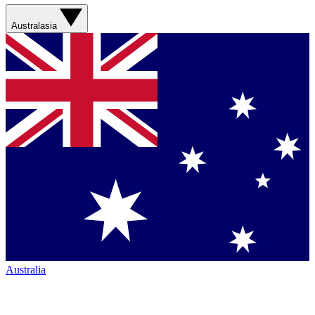
Australasia
Australia