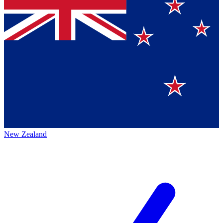
New Zealand