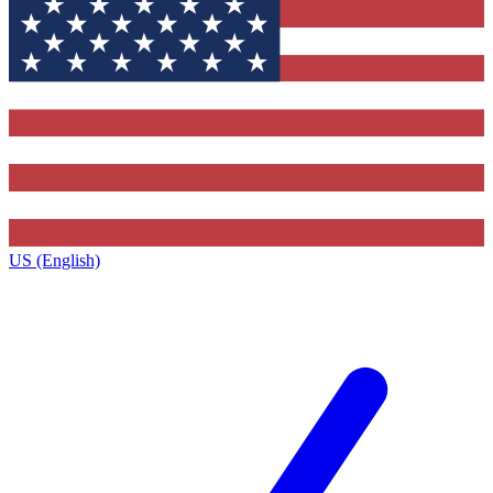
US (English)