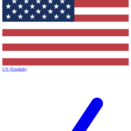
US (English)