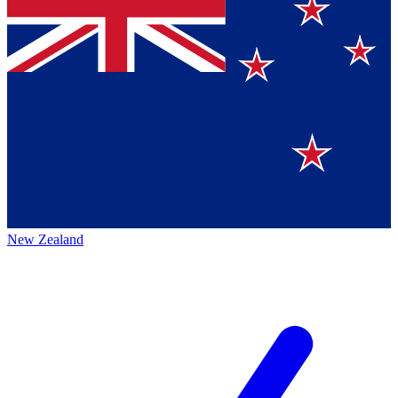
New Zealand