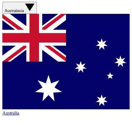
Australasia
Australia